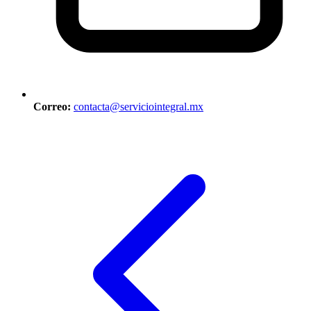
Correo:
contacta@serviciointegral.mx